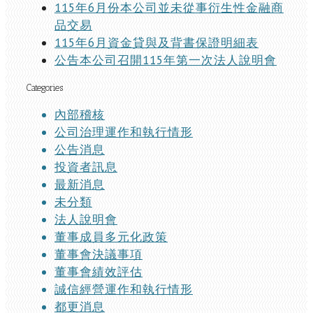
115年6月份本公司並未從事衍生性金融商
品交易
115年6月資金貸與及背書保證明細表
公告本公司召開115年第一次法人說明會
Categories
內部稽核
公司治理運作和執行情形
公告消息
投資者訊息
最新消息
未分類
法人說明會
董事成員多元化政策
董事會決議事項
董事會績效評估
誠信經營運作和執行情形
都更消息