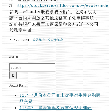
址
https://stockservices.tdcc.com.tw/evote/index
參閱「eCounter股務事務e櫃台」之揭示說明；
該平台尚未開放之其他股務電子化申辦事項，
請維持現行以書面加蓋原留印鑑方式向本公司
股務室申辦。
2025 / 05 / 16
|
公告消息
,
投資者訊息
|
Search
Recent Posts
115年7月份本公司並未從事衍生性金融商
品交易
115年7月資金貸與及背書保證明細表