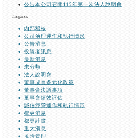
公告本公司召開115年第一次法人說明會
Categories
內部稽核
公司治理運作和執行情形
公告消息
投資者訊息
最新消息
未分類
法人說明會
董事成員多元化政策
董事會決議事項
董事會績效評估
誠信經營運作和執行情形
都更消息
都更計畫
重大消息
風險管理