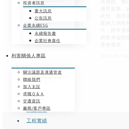
估價師、會
投資者訊息
優質服務，
重大訊息
此外，都市
公告訊息
案納入快軌
企業永續ESG
中，經常遇
永續報告書
調會來協助
企業社會責任
委會報告。
利害關係人專區
2017 / 05 / 31
|
最新消息
關注議題及溝通管道
聯絡我們
最新活動訊息
加入太設
求職Ｑ＆Ａ
房地工程
交通資訊
廠商/客戶專區
房屋租售
工程實績