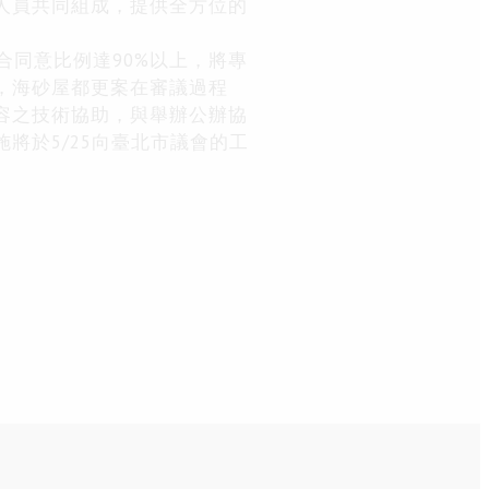
人員共同組成，提供全方位的
合同意比例達
90%
以上，將專
，海砂屋都更案在審議過程
容之技術協助，與舉辦公辦協
施將於
5/25
向臺北市議會的工