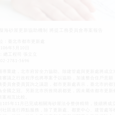
擬海砂屋更新協助機制 將提工務委員會專案報告
位：臺北市都市更新處
：
106
年
5
月
10
日
：總工程司
張立立
：
02-2781-5696
輔導重建，北市府皆全力協助。除建管處與更新處將成立
畫審議之行政程序也將專案予以協助，加速整合住戶意願
務委員會委員質詢之議題，都市更新處表示，臺北市的都
為全國之冠。另新北市所推簡易都更，因未屬依都市更新
新案相互比較。
自
105
年
11
月已完成相關海砂屋法令整併精簡，後續將成
到社區進行蹲點服務，除了更新處、都更中心、建管處等