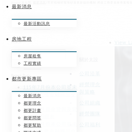
Home
/
未分類
,
都更消息
/
市府積極研擬海砂屋更新協助機制 將提工務委員會專案報
最新消息
最新活動訊息
房地工程
View L
Search
房屋租售
關於太設
工程實績
公司沿革
Recent Posts
都市更新專區
經營理念
115年7月份本公司並未
與策略
從事衍生性金融商品交
最新消息
易
公司組織
都更理念
115年7月資金貸與及背
都更計畫
經營團隊
書保證明細表
都更問答
115年6月份本公司並未
公司福利
都更幫助
從事衍生性金融商品交