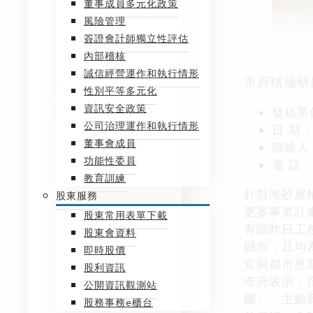
董事會績效評估
董事成員多元化政策
誠信經營運作和執行情
風險管理
形
簽證會計師獨立性評估
都更消息
內部稽核
都更計畫
誠信經營運作和執行情形
市府積極研
重大消息
性別平等多元化
風險管理
資訊安全政策
發稿單
公司治理運作和執行情形
日
期
董事會成員
聯絡人
功能性委員
電
話
教育訓練
針對海砂屋
股東服務
更案事業計
股東常用表單下載
有關昨日工
股東會資料
縣市，且均
即時股價
宜與都市更
股利資訊
市府表示，
公開資訊觀測站
團」，主動
股務事務e櫃台