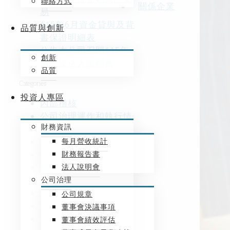
聯絡方式
關係企業
易
115年6月資金貸與及背
品質與創新
書保證明細表
公告本公司召開115年
創新
第一次法人說明會
品質
Categories
投資人專區
內部稽核
公司治理運作和執行情
財務資訊
形
公告消息
每月營收統計
投資者訊息
財務報告書
最新消息
法人說明會
未分類
公司治理
法人說明會
公司規章
董事成員多元化政策
董事會決議事項
董事會決議事項
董事會績效評估