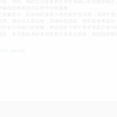
計師、律師、地政士及從事都市更新相關工作實務經驗之
積極協助專業諮詢並輔導拆除重建。
更新處表示，目前海砂屋進入都更程序共
26
案，就其中整
程序，優先排入審議會，加速時程推動。更新處也考慮到
到許多法令檢討的困難，將協助給予都市更新事業計畫內
整合，全力協助海砂屋都更案加速整合重建，相關協助措
未分類
,
都更消息
|