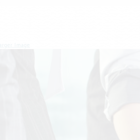
告
arger Image